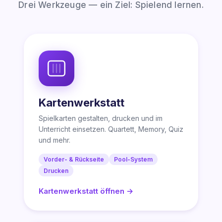
Drei Werkzeuge — ein Ziel: Spielend lernen.
Kartenwerkstatt
Spielkarten gestalten, drucken und im
Unterricht einsetzen. Quartett, Memory, Quiz
und mehr.
Vorder- & Rückseite
Pool-System
Drucken
Kartenwerkstatt öffnen →