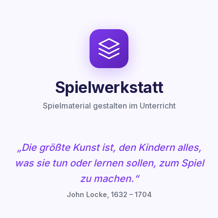
Spielwerkstatt
Spielmaterial gestalten im Unterricht
„Die größte Kunst ist, den Kindern alles,
was sie tun oder lernen sollen, zum Spiel
zu machen.“
John Locke, 1632 – 1704