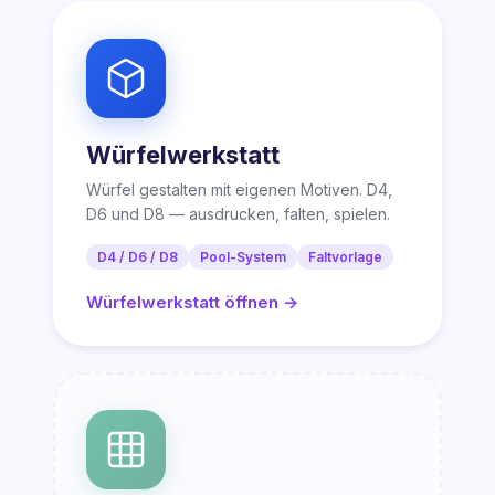
Würfelwerkstatt
Würfel gestalten mit eigenen Motiven. D4,
D6 und D8 — ausdrucken, falten, spielen.
D4 / D6 / D8
Pool-System
Faltvorlage
Würfelwerkstatt öffnen →