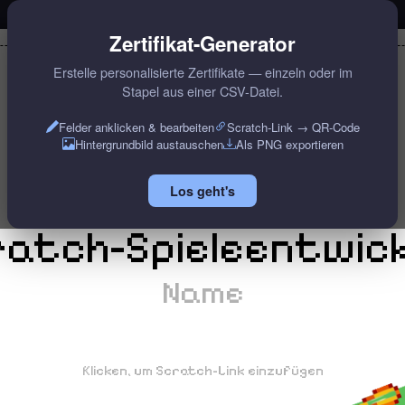
Zertifikat-Generator
Erstelle personalisierte Zertifikate — einzeln oder im
Zertifikat
Stapel aus einer CSV-Datei.
Felder anklicken & bearbeiten
Scratch-Link → QR-Code
Hintergrundbild austauschen
Als PNG exportieren
Los geht's
atch-Spieleentwic